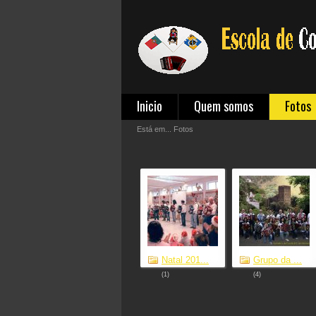
Inicio
Quem somos
Fotos
Está em...
Fotos
Natal 201...
Grupo da ...
(1)
(4)