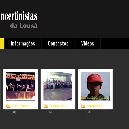
Informações
Contactos
Videos
São Pedro...
Soure 201...
Marrocos ...
(11)
(3)
(1)